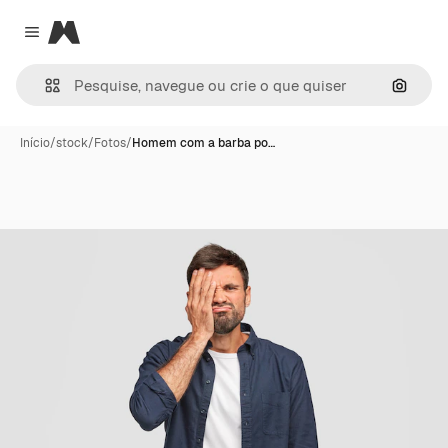
Magnific
Close menu
Pesqui
Início
/
stock
/
Fotos
/
Homem com a barba po…