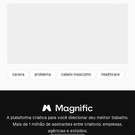
careca
problema
cabelo masculino
healthcare
h
A plataforma criativa para você direcionar seu melhor trabalho.
Mais de 1 milhão de assinantes entre criativos, empresas,
agências e estúdios.