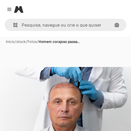
Magnific
Close menu
Pesqui
Início
/
stock
/
Fotos
/
Homem corajoso passa…