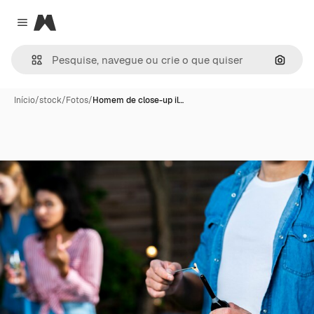
Magnific
Close menu
Pesqui
Início
/
stock
/
Fotos
/
Homem de close-up il…