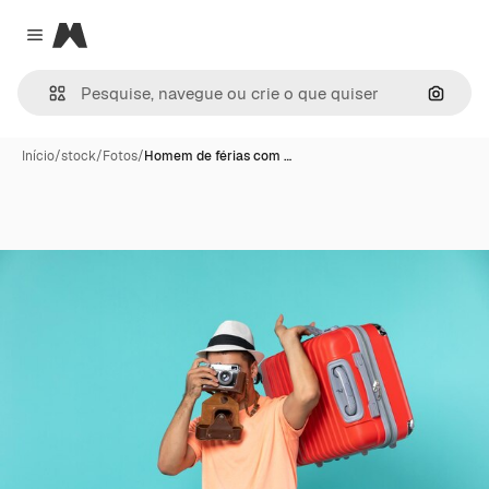
Magnific
Close menu
Pesqui
Início
/
stock
/
Fotos
/
Homem de férias com …