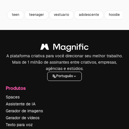
Premium
Premium
Gerado por IA
Premium
Premium
Gerado por 
teen
teenager
vestuario
adolescente
hoodie
A plataforma criativa para você direcionar seu melhor trabalho.
Mais de 1 milhão de assinantes entre criativos, empresas,
agências e estúdios.
Português
Produtos
Spaces
Assistente de IA
Gerador de imagens
Gerador de vídeos
Texto para voz