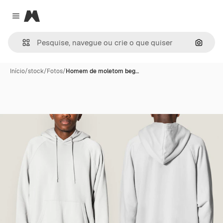
Magnific
Close menu
Pesqui
Início
/
stock
/
Fotos
/
Homem de moletom beg…