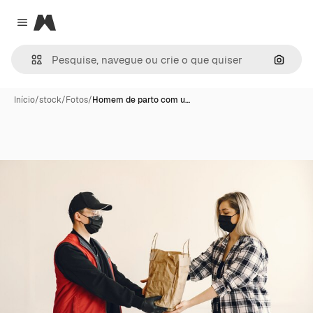
Magnific
Close menu
Pesqui
Início
/
stock
/
Fotos
/
Homem de parto com u…