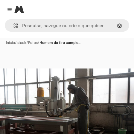
Magnific
Close menu
Pesqui
Início
/
stock
/
Fotos
/
Homem de tiro comple…