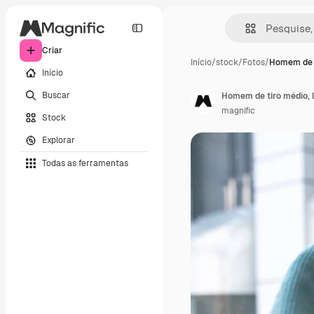
Criar
Início
/
stock
/
Fotos
/
Homem de t
Início
Buscar
Homem de tiro médio, l
magnific
Stock
Explorar
Todas as ferramentas