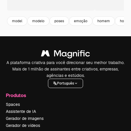
model
modelo
poses
emoção
homem
homem
A plataforma criativa para você direcionar seu melhor trabalho.
Mais de 1 milhão de assinantes entre criativos, empresas,
agências e estúdios.
Português
Produtos
Spaces
Assistente de IA
Gerador de imagens
Gerador de vídeos