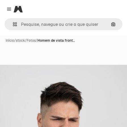
Magnific
Close menu
Pesqui
Início
/
stock
/
Fotos
/
Homem de vista front…