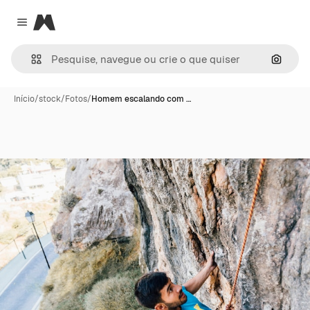
Magnific
Close menu
Pesqui
Início
/
stock
/
Fotos
/
Homem escalando com …