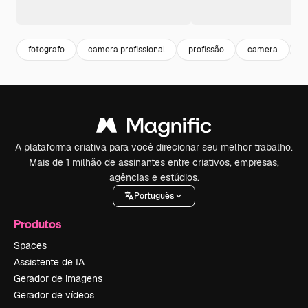
fotografo
camera profissional
profissão
camera
t
A plataforma criativa para você direcionar seu melhor trabalho.
Mais de 1 milhão de assinantes entre criativos, empresas,
agências e estúdios.
Português
Produtos
Spaces
Assistente de IA
Gerador de imagens
Gerador de vídeos