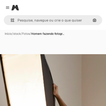
Magnific
Close menu
Pesqui
Início
/
stock
/
Fotos
/
Homem fazendo fotogr…