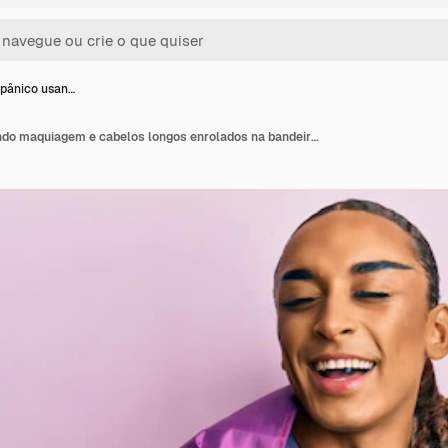
pânico usan…
Homem hispânico usando maquiagem e cabelos longos enrolados na bandeira lgbtq do arco-íris, sorrindo e rindo muito alto porque uma piada maluca e engraçada.