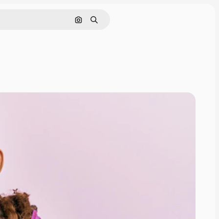
Pesquisar por imagem
Buscar