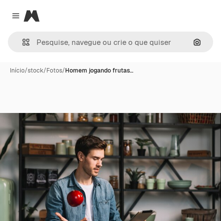
Magnific
Close menu
Pesqui
Início
/
stock
/
Fotos
/
Homem jogando frutas…