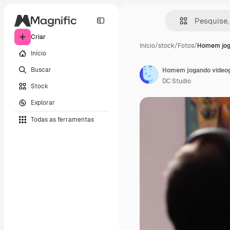
Criar
Início
/
stock
/
Fotos
/
Homem jog
Início
Buscar
DC Studio
Stock
Explorar
Todas as ferramentas