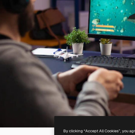
By clicking “Accept All Cookies”, you ag