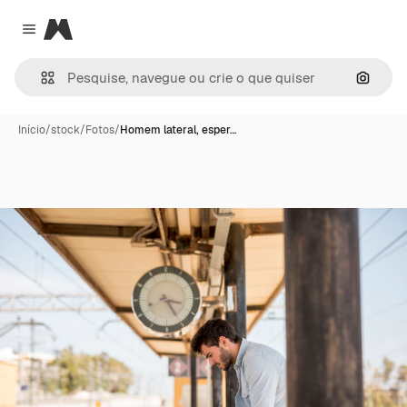
Magnific
Close menu
Pesqui
Início
/
stock
/
Fotos
/
Homem lateral, esper…