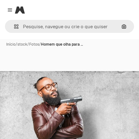
Magnific
Close menu
Pesqui
Início
/
stock
/
Fotos
/
Homem que olha para …