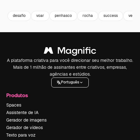
Premium
Premium
Premium
Premium
Gerado por 
desafio
voar
penhasco
rocha
success
vence
A plataforma criativa para você direcionar seu melhor trabalho.
Mais de 1 milhão de assinantes entre criativos, empresas,
agências e estúdios.
Português
Produtos
Spaces
Assistente de IA
Gerador de imagens
Gerador de vídeos
Texto para voz