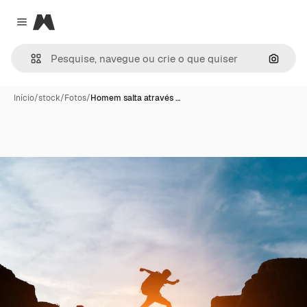
Magnific
Close menu
Pesqui
Início
/
stock
/
Fotos
/
Homem salta através …