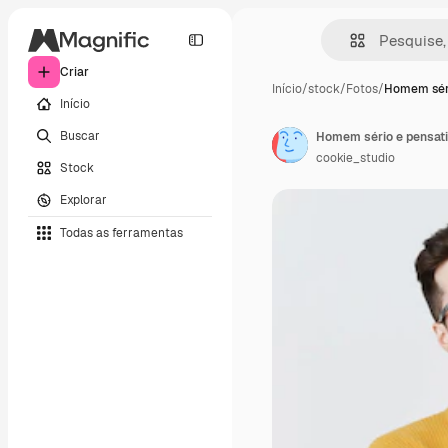
Criar
Início
/
stock
/
Fotos
/
Homem séri
Início
Buscar
Homem sério e pensati
cookie_studio
Stock
Explorar
Todas as ferramentas