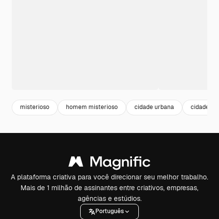
misterioso
homem misterioso
cidade urbana
cidade es
A plataforma criativa para você direcionar seu melhor trabalho.
Mais de 1 milhão de assinantes entre criativos, empresas,
agências e estúdios.
Português