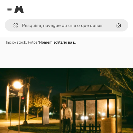
Magnific
Close menu
Pesqui
Início
/
stock
/
Fotos
/
Homem solitário na r…