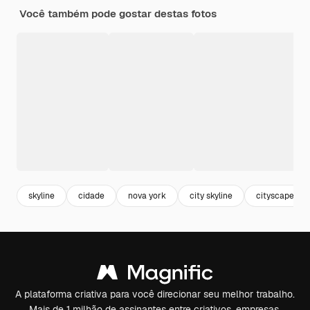
Você também pode gostar destas fotos
skyline
cidade
nova york
city skyline
cityscape
A plataforma criativa para você direcionar seu melhor trabalho.
Mais de 1 milhão de assinantes entre criativos, empresas,