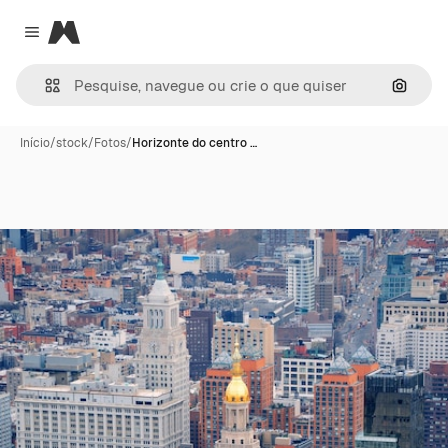
Magnific
Close menu
Pesqui
Início
/
stock
/
Fotos
/
Horizonte do centro …