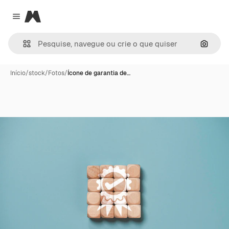
Magnific
Close menu
Pesqui
Início
/
stock
/
Fotos
/
Ícone de garantia de…