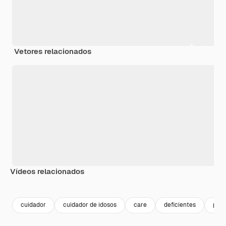
Vetores relacionados
Vídeos relacionados
Premium
Premium
Premium
Premium
cuidador
cuidador de idosos
care
deficientes
paci