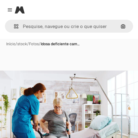
Magnific
Close menu
Pesqui
Início
/
stock
/
Fotos
/
Idosa deficiente cam…