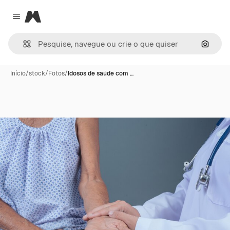
Magnific
Close menu
Pesqui
Início
/
stock
/
Fotos
/
Idosos de saúde com …