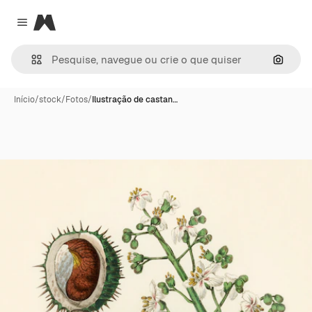
Magnific
Close menu
Pesqui
Início
/
stock
/
Fotos
/
Ilustração de castan…