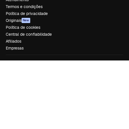
Termos e condições
Política de privacidade
Originais
New
Política de cookies
Central de confiabilidade
Afiliados
Empresas
Empresa
Preços
Sobre nós
Reviews
Emprego
Tendências de pesquisa
Blog
Eventos
Slidesgo
Vender conteúdo