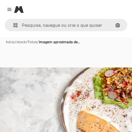
Magnific
Close menu
Pesqui
Início
/
stock
/
Fotos
/
Imagem aproximada de…