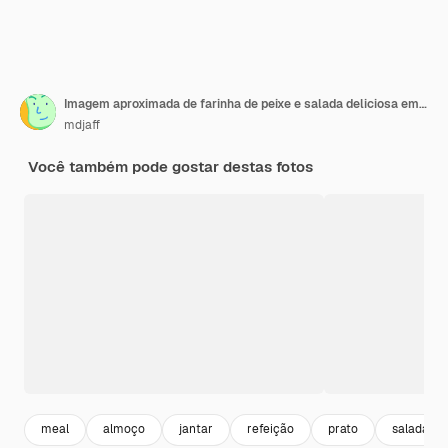
Imagem aproximada de farinha de peixe e salada deliciosa em um prato em uma superfície branca manchada com espaço livre
mdjaff
Você também pode gostar destas fotos
meal
almoço
jantar
refeição
prato
salada