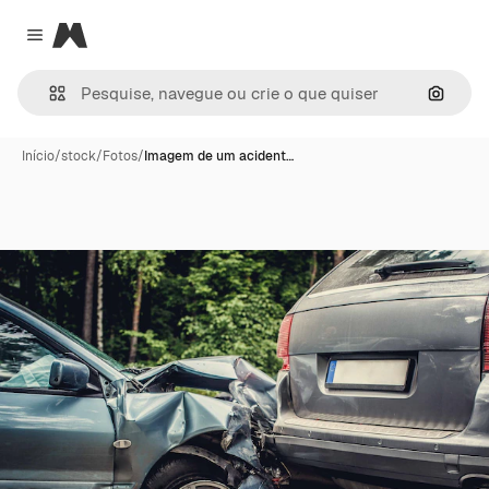
Magnific
Close menu
Pesqui
Início
/
stock
/
Fotos
/
Imagem de um acident…