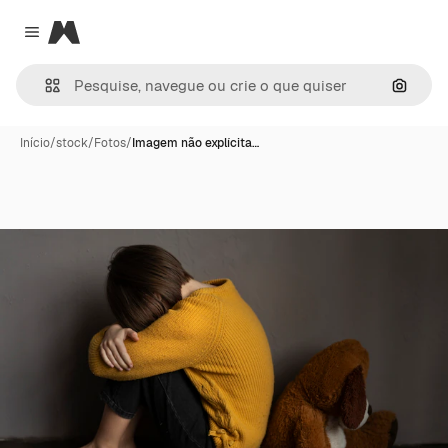
Magnific
Close menu
Pesqui
Início
/
stock
/
Fotos
/
Imagem não explícita…