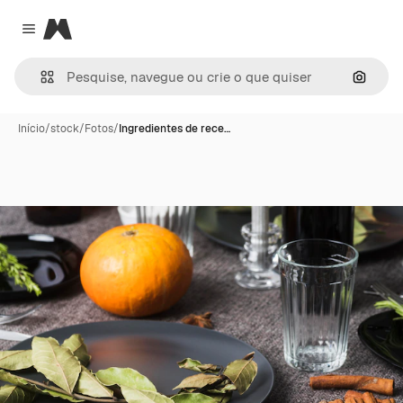
Magnific
Close menu
Pesqui
Início
/
stock
/
Fotos
/
Ingredientes de rece…