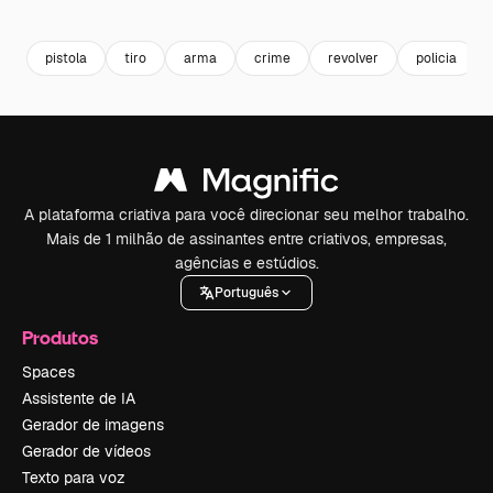
Premium
Premium
Premium
Premium
pistola
tiro
arma
crime
revolver
policia
A plataforma criativa para você direcionar seu melhor trabalho.
Mais de 1 milhão de assinantes entre criativos, empresas,
agências e estúdios.
Português
Produtos
Spaces
Assistente de IA
Gerador de imagens
Gerador de vídeos
Texto para voz