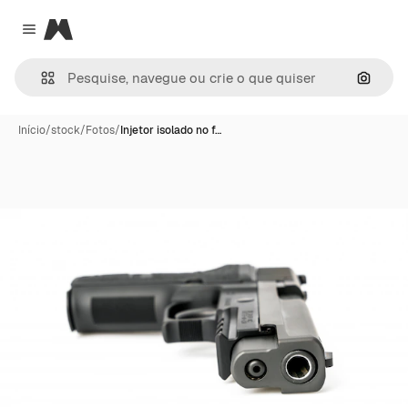
Magnific
Close menu
Pesqui
Início
/
stock
/
Fotos
/
Injetor isolado no f…