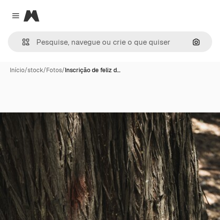
Magnific
Close menu
Pesqui
Início
/
stock
/
Fotos
/
Inscrição de feliz d…