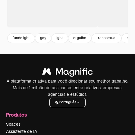
fundo lgbt
gay
lgbt
orgulho
transsexual
biss
A plataforma criativa para você direcionar seu melhor trabalho.
Mais de 1 milhão de assinantes entre criativos, empresas,
agências e estúdios.
Português
Produtos
Spaces
Assistente de IA