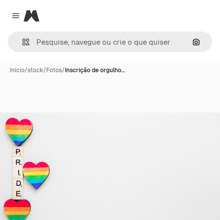
Magnific
Close menu
Pesqui
Início
/
stock
/
Fotos
/
Inscrição de orgulho…