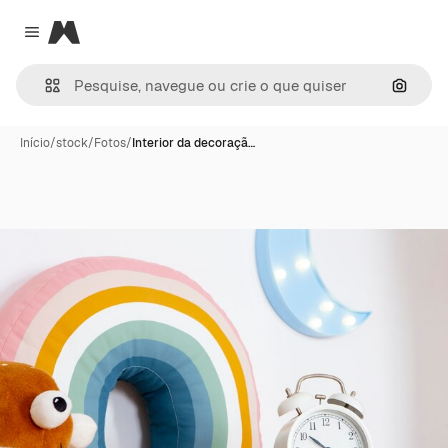
Magnific
Close menu
Pesqui
Início
/
stock
/
Fotos
/
Interior da decoraçã…