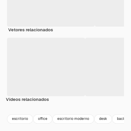
Vetores relacionados
Vídeos relacionados
Premium
Premium
Premium
Premium
escritorio
office
escritorio moderno
desk
backgrou