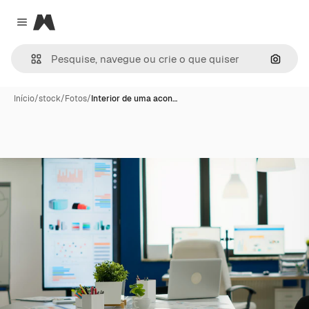
Magnific
Close menu
Pesqui
Início
/
stock
/
Fotos
/
Interior de uma acon…