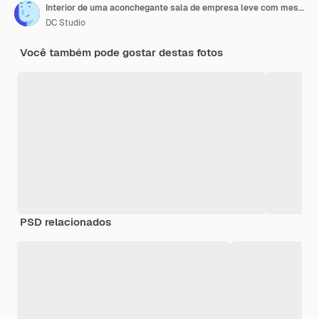
Interior de uma aconchegante sala de empresa leve com mesa de conferência pronta para brainstorming, cadeiras modernas e elegantes e monitor de mesa, tudo pronto para os funcionários. Esvazie o escritório espaçoso de espaço de trabalho criativo.
DC Studio
Você também pode gostar destas fotos
PSD relacionados