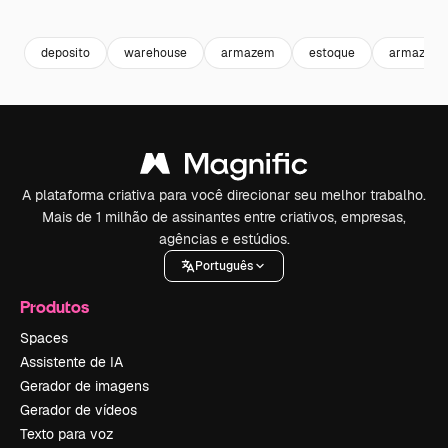
Premium
Premium
Gerado por IA
Premium
Premium
deposito
warehouse
armazem
estoque
armazena
A plataforma criativa para você direcionar seu melhor trabalho.
Mais de 1 milhão de assinantes entre criativos, empresas,
agências e estúdios.
Português
Produtos
Spaces
Assistente de IA
Gerador de imagens
Gerador de vídeos
Texto para voz