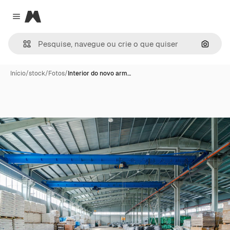
Magnific
Close menu
Pesqui
Início
/
stock
/
Fotos
/
Interior do novo arm…