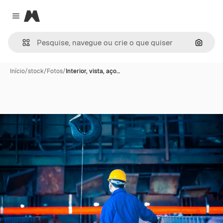
Magnific
Close menu
Pesqui
Início
/
stock
/
Fotos
/
Interior, vista, aço…