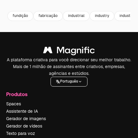
Premium
Premium
Premium
Premium
fundição
fabricação
industrial
industry
industria
A plataforma criativa para você direcionar seu melhor trabalho.
Mais de 1 milhão de assinantes entre criativos, empresas,
agências e estúdios.
Português
Produtos
Spaces
Assistente de IA
Gerador de imagens
Gerador de vídeos
Texto para voz