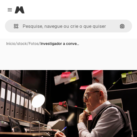
Magnific
Close menu
Pesqui
Início
/
stock
/
Fotos
/
Investigador a conve…