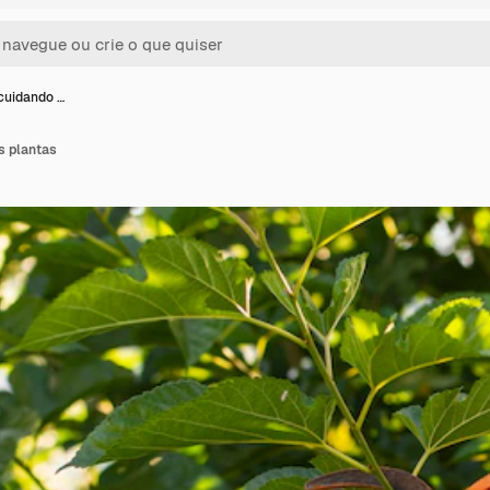
 cuidando …
s plantas