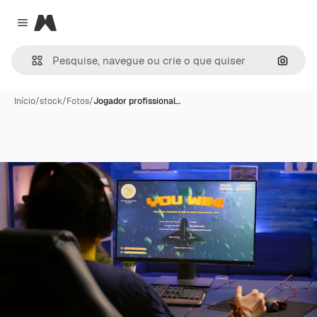
Magnific
Close menu
Pesqui
Início
/
stock
/
Fotos
/
Jogador profissional…