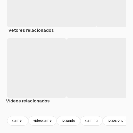
Vetores relacionados
Vídeos relacionados
Premium
Premium
Premium
Premium
gamer
videogame
jogando
gaming
jogos online