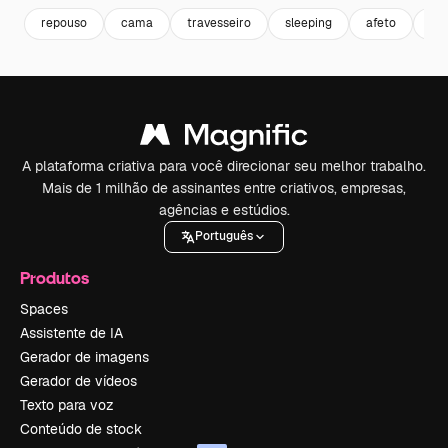
repouso
cama
travesseiro
sleeping
afeto
de
A plataforma criativa para você direcionar seu melhor trabalho.
Mais de 1 milhão de assinantes entre criativos, empresas,
agências e estúdios.
Português
Produtos
Spaces
Assistente de IA
Gerador de imagens
Gerador de vídeos
Texto para voz
Conteúdo de stock