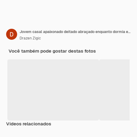
Jovem casal apaixonado deitado abraçado enquanto dormia em uma cama
Drazen Zigic
Você também pode gostar destas fotos
Vídeos relacionados
Premium
Premium