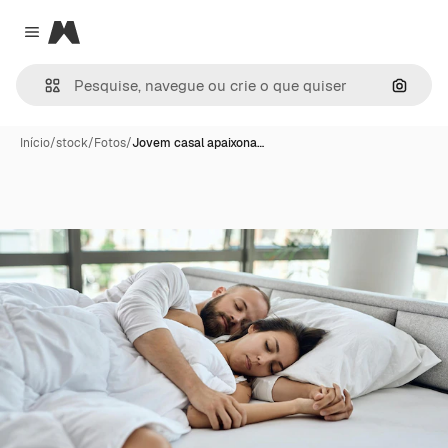
Magnific
Close menu
Pesqui
Início
/
stock
/
Fotos
/
Jovem casal apaixona…