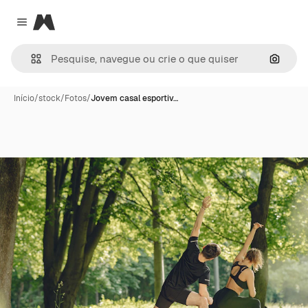
Magnific
Close menu
Pesqui
Início
/
stock
/
Fotos
/
Jovem casal esportiv…