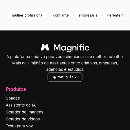
Premium
Premium
Premium
Premium
mulher profissional
confiante
empresaria
gerente mulh
A plataforma criativa para você direcionar seu melhor trabalho.
Mais de 1 milhão de assinantes entre criativos, empresas,
agências e estúdios.
Português
Produtos
Spaces
Assistente de IA
Gerador de imagens
Gerador de vídeos
Texto para voz