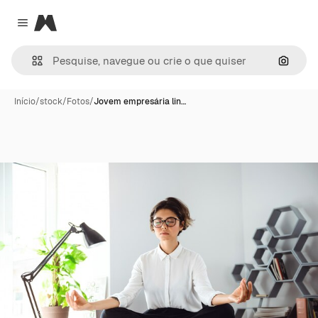
Magnific
Close menu
Pesqui
Início
/
stock
/
Fotos
/
Jovem empresária lin…