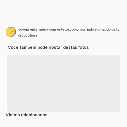
Jovem enfermeira com estetoscópio, sorrindo e olhando de lado
drobotdean
Você também pode gostar destas fotos
Vídeos relacionados
Premium
Premium
Premium
Premium