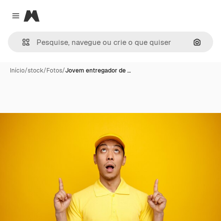
Magnific
Close menu
Pesqui
Início
/
stock
/
Fotos
/
Jovem entregador de …