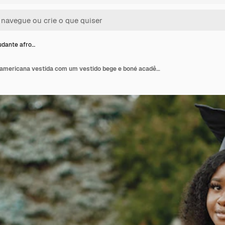
dante afro…
Jovem estudante afro americana vestida com um vestido bege e boné acadêmico. Campus como pano de fundo