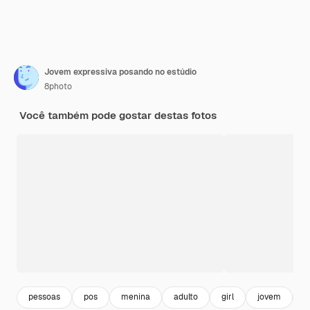
Jovem expressiva posando no estúdio
8photo
Você também pode gostar destas fotos
pessoas
pos
menina
adulto
girl
jovem
s