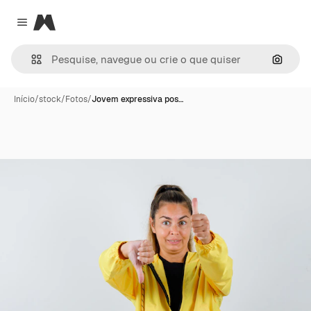
Magnific
Close menu
Pesqui
Início
/
stock
/
Fotos
/
Jovem expressiva pos…