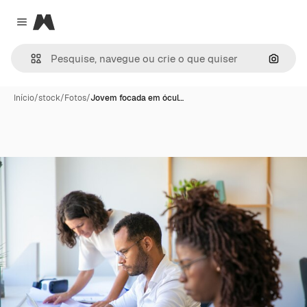
Magnific
Close menu
Pesqui
Início
/
stock
/
Fotos
/
Jovem focada em ócul…