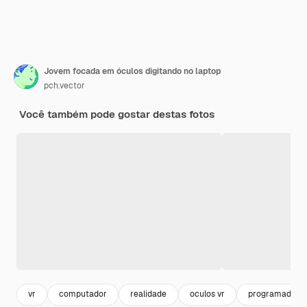
Jovem focada em óculos digitando no laptop
pch.vector
Você também pode gostar destas fotos
vr
computador
realidade
oculos vr
programador