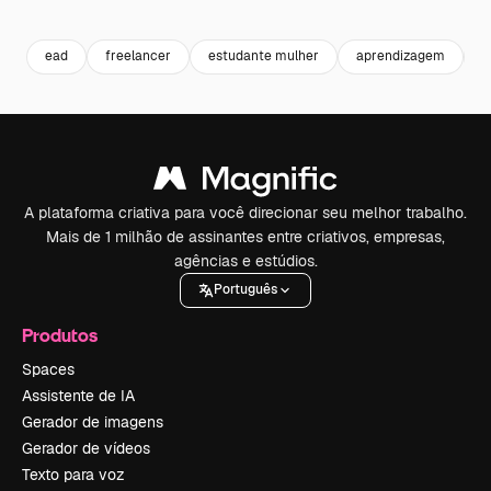
Premium
Premium
Premium
Premium
ead
freelancer
estudante mulher
aprendizagem
s
A plataforma criativa para você direcionar seu melhor trabalho.
Mais de 1 milhão de assinantes entre criativos, empresas,
agências e estúdios.
Português
Produtos
Spaces
Assistente de IA
Gerador de imagens
Gerador de vídeos
Texto para voz