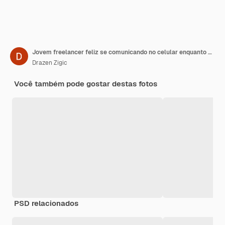
Jovem freelancer feliz se comunicando no celular enquanto navega na net no PC desktop à noite em casa
Drazen Zigic
Você também pode gostar destas fotos
PSD relacionados