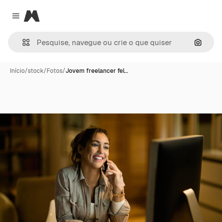
Magnific
Close menu
Pesqui
Início
/
stock
/
Fotos
/
Jovem freelancer fel…