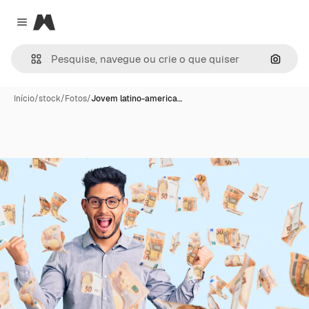
Magnific
Close menu
Pesqui
Início
/
stock
/
Fotos
/
Jovem latino-america…