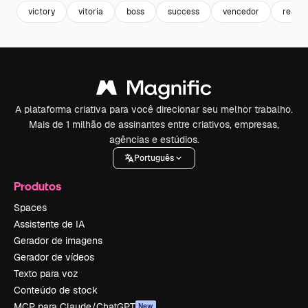
victory
vitoria
boss
success
vencedor
realiz
A plataforma criativa para você direcionar seu melhor trabalho.
Mais de 1 milhão de assinantes entre criativos, empresas,
agências e estúdios.
Português
Produtos
Spaces
Assistente de IA
Gerador de imagens
Gerador de vídeos
Texto para voz
Conteúdo de stock
MCP para Claude/ChatGPT
New