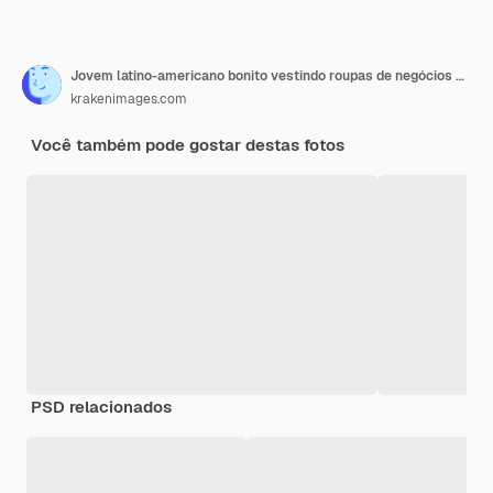
Jovem latino-americano bonito vestindo roupas de negócios e óculos gritando orgulhoso celebrando vitória e sucesso muito entusiasmado com os braços levantados
krakenimages.com
Você também pode gostar destas fotos
PSD relacionados