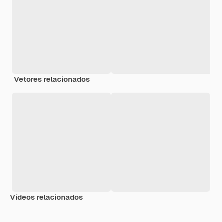
Vetores relacionados
Vídeos relacionados
Premium
Premium
Gerado por IA
Premium
Premium