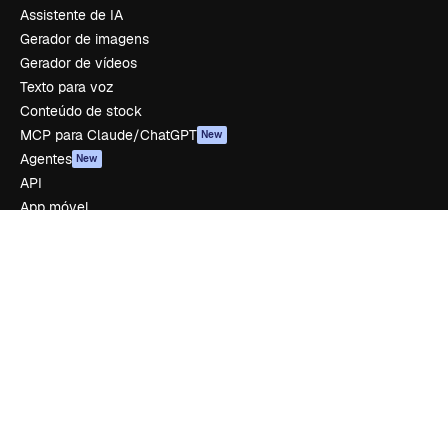
Assistente de IA
Gerador de imagens
Gerador de vídeos
Texto para voz
Conteúdo de stock
MCP para Claude/ChatGPT
New
Agentes
New
API
App móvel
Todas as ferramentas
Começar
Academy
Documentação
Atendimento
Termos e condições
Política de privacidade
Originais
New