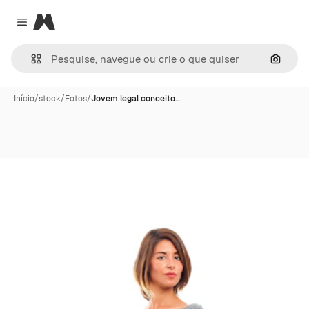
Magnific
Close menu
Pesqui
Início
/
stock
/
Fotos
/
Jovem legal conceito…