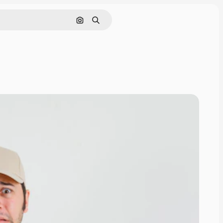
Pesquisar por imagem
Buscar