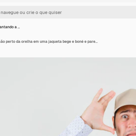
antando a …
Jovem, levantando a mão perto da orelha em uma jaqueta bege e boné e parecendo surpreso. Vista frontal.